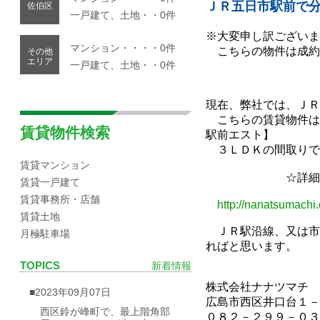
ＪＲ五日市駅前で
佐伯区
一戸建て、土地・・0件
※大変申し訳ございま
マンション・・・・0件
こちらの物件は成約
その他
エリア
一戸建て、土地・・0件
現在、弊社では、ＪＲ
こちらの賃貸物件は
賃貸物件検索
駅前エスト】
３ＬＤＫの間取りで
賃貸マンション
☆詳細は、こ
賃貸一戸建て
賃貸事務所・店舗
http://nanatsumachi
賃貸土地
ＪＲ駅沿線、又は市
月極駐車場
ればと思います。
TOPICS
新着情報
株式会社ナナツマチ
■2023年09月07日
広島市西区井口台１－
西区鈴が峰町で、最上階角部
０８２－２９９－０３