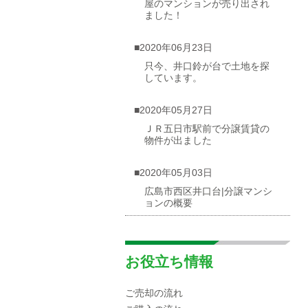
屋のマンションが売り出され
ました！
■2020年06月23日
只今、井口鈴が台で土地を探
しています。
■2020年05月27日
ＪＲ五日市駅前で分譲賃貸の
物件が出ました
■2020年05月03日
広島市西区井口台|分譲マンシ
ョンの概要
■2020年04月30日
☆海が見渡せる一戸建て（売
お役立ち情報
却物件）を募集しています！
ご売却の流れ
■2020年04月10日