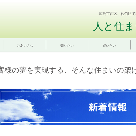
広島市西区、佐伯区で
人と住ま
ごあいさつ
売りたい
買いたい
客様の夢を実現する、そんな住まいの架