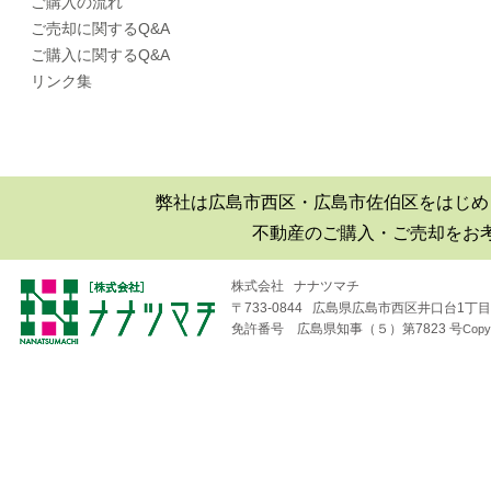
ご購入の流れ
広島市西区|井口エリアの小中
ご売却に関するQ&A
学校区域
ご購入に関するQ&A
リンク集
■2019年06月30日
広島市西区井口|井口台|住宅|マ
ンション購入|月極駐車場
■2018年08月04日
弊社は広島市西区・広島市佐伯区をはじめ
井口台パークスクエアＡ棟
（※フジ井口店の北隣り）の
不動産のご購入・ご売却をお
住戸が売り出されました！
株式会社 ナナツマチ
■2018年04月19日
〒733-0844 広島県広島市西区井口台1丁目1
免許番号 広島県知事（５）第7823 号
Copy
井口台で二世帯住宅を探して
います！
■2018年01月26日
広島市西区・佐伯区｜不動産
｜売却査定のことなら