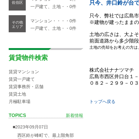
只今、井口鈴が台
佐伯区
一戸建て、土地・・0件
只今、弊社では広島市
マンション・・・・0件
※建物が建ったままの
その他
エリア
一戸建て、土地・・0件
土地の広さは、大よそ
前面道路から多少階段
土地の売却をお考えの方は
賃貸物件検索
株式会社ナナツマチ
賃貸マンション
広島市西区井口台１－
賃貸一戸建て
０８２－２９９－０３
賃貸事務所・店舗
賃貸土地
トップへ戻る
月極駐車場
TOPICS
新着情報
■2023年09月07日
西区鈴が峰町で、最上階角部