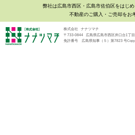
弊社は広島市西区・広島市佐伯区をはじめ
■2019年06月30日
不動産のご購入・ご売却をお
広島市西区井口|井口台|住宅|マ
ンション購入|月極駐車場
株式会社 ナナツマチ
〒733-0844 広島県広島市西区井口台1丁目1
■2018年08月04日
免許番号 広島県知事（５）第7823 号
Copy
井口台パークスクエアＡ棟
（※フジ井口店の北隣り）の
住戸が売り出されました！
■2018年04月19日
井口台で二世帯住宅を探して
います！
■2018年01月26日
広島市西区・佐伯区｜不動産
｜売却査定のことなら