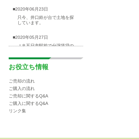
■2020年06月23日
只今、井口鈴が台で土地を探
しています。
■2020年05月27日
ＪＲ五日市駅前で分譲賃貸の
物件が出ました
■2020年05月03日
お役立ち情報
広島市西区井口台|分譲マンシ
ョンの概要
ご売却の流れ
ご購入の流れ
■2020年04月30日
ご売却に関するQ&A
☆海が見渡せる一戸建て（売
ご購入に関するQ&A
却物件）を募集しています！
リンク集
■2020年04月10日
広島市西区|井口エリアの小中
学校区域