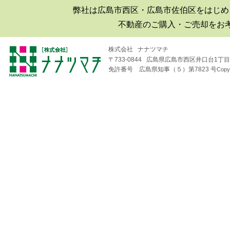
弊社は広島市西区・広島市佐伯区をはじめ
■2019年06月30日
不動産のご購入・ご売却をお
広島市西区井口|井口台|住宅|マ
ンション購入|月極駐車場
株式会社 ナナツマチ
〒733-0844 広島県広島市西区井口台1丁目1
■2018年08月04日
免許番号 広島県知事（５）第7823 号
Copy
井口台パークスクエアＡ棟
（※フジ井口店の北隣り）の
住戸が売り出されました！
■2018年04月19日
井口台で二世帯住宅を探して
います！
■2018年01月26日
広島市西区・佐伯区｜不動産
｜売却査定のことなら