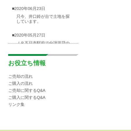
■2020年06月23日
只今、井口鈴が台で土地を探
しています。
■2020年05月27日
ＪＲ五日市駅前で分譲賃貸の
物件が出ました
■2020年05月03日
お役立ち情報
広島市西区井口台|分譲マンシ
ョンの概要
ご売却の流れ
ご購入の流れ
■2020年04月30日
ご売却に関するQ&A
☆海が見渡せる一戸建て（売
ご購入に関するQ&A
却物件）を募集しています！
リンク集
■2020年04月10日
広島市西区|井口エリアの小中
学校区域