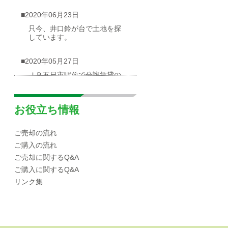
■2020年06月23日
只今、井口鈴が台で土地を探
しています。
■2020年05月27日
ＪＲ五日市駅前で分譲賃貸の
物件が出ました
■2020年05月03日
お役立ち情報
広島市西区井口台|分譲マンシ
ョンの概要
ご売却の流れ
ご購入の流れ
■2020年04月30日
ご売却に関するQ&A
☆海が見渡せる一戸建て（売
ご購入に関するQ&A
却物件）を募集しています！
リンク集
■2020年04月10日
広島市西区|井口エリアの小中
学校区域