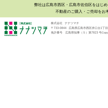
弊社は広島市西区・広島市佐伯区をはじめ
■2019年06月30日
不動産のご購入・ご売却をお
広島市西区井口|井口台|住宅|マ
ンション購入|月極駐車場
株式会社 ナナツマチ
〒733-0844 広島県広島市西区井口台1丁目1
■2018年08月04日
免許番号 広島県知事（５）第7823 号
Copy
井口台パークスクエアＡ棟
（※フジ井口店の北隣り）の
住戸が売り出されました！
■2018年04月19日
井口台で二世帯住宅を探して
います！
■2018年01月26日
広島市西区・佐伯区｜不動産
｜売却査定のことなら