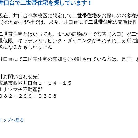
井口台で二世帯住宅を探しています！
現在、井口台小学校区に限定して
二世帯住宅
をお探しのお客様
そのため、弊社では、只今、井口台にて
二世帯住宅
の売買物件
二世帯住宅とはいっても、１つの建物の中で玄関（入口）が二
最低限、キッチンとリビング・ダイニングがそれぞれ二ヵ所に
象になるかもしれません。
井口台にて二世帯住宅の売却をご検討されている方は、是非、
【お問い合わせ先】
広島市西区井口台１－１４－１５
ナナツマチ不動産部
０８２－２９９－０３０８
トップへ戻る