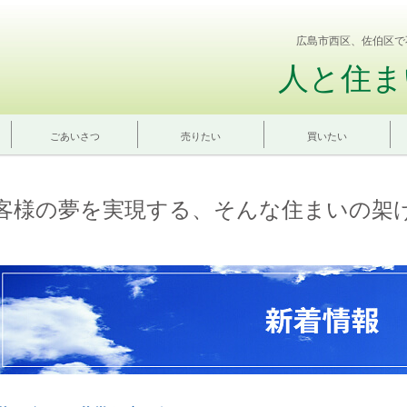
広島市西区、佐伯区で
人と住ま
ごあいさつ
売りたい
買いたい
客様の夢を実現する、そんな住まいの架