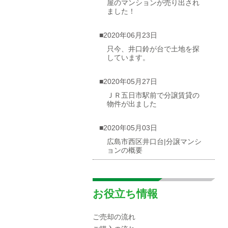
屋のマンションが売り出され
ました！
■2020年06月23日
只今、井口鈴が台で土地を探
しています。
■2020年05月27日
ＪＲ五日市駅前で分譲賃貸の
物件が出ました
■2020年05月03日
広島市西区井口台|分譲マンシ
ョンの概要
■2020年04月30日
☆海が見渡せる一戸建て（売
お役立ち情報
却物件）を募集しています！
ご売却の流れ
■2020年04月10日