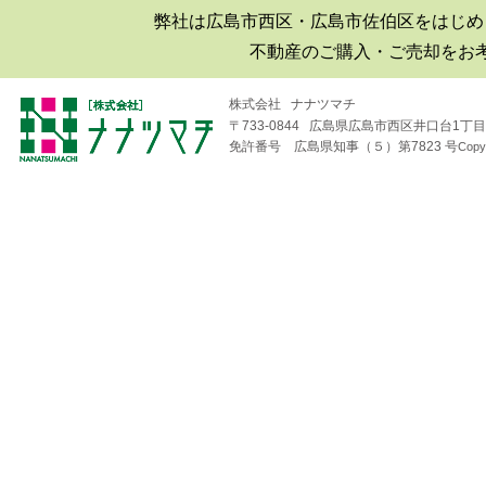
弊社は広島市西区・広島市佐伯区をはじめ
■2019年06月30日
不動産のご購入・ご売却をお
広島市西区井口|井口台|住宅|マ
ンション購入|月極駐車場
株式会社 ナナツマチ
〒733-0844 広島県広島市西区井口台1丁目1
■2018年08月04日
免許番号 広島県知事（５）第7823 号
Copy
井口台パークスクエアＡ棟
（※フジ井口店の北隣り）の
住戸が売り出されました！
■2018年04月19日
井口台で二世帯住宅を探して
います！
■2018年01月26日
広島市西区・佐伯区｜不動産
｜売却査定のことなら