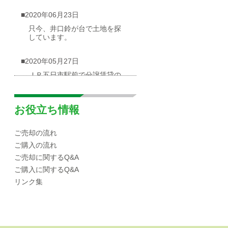
■2020年06月23日
只今、井口鈴が台で土地を探
しています。
■2020年05月27日
ＪＲ五日市駅前で分譲賃貸の
物件が出ました
■2020年05月03日
お役立ち情報
広島市西区井口台|分譲マンシ
ョンの概要
ご売却の流れ
ご購入の流れ
■2020年04月30日
ご売却に関するQ&A
☆海が見渡せる一戸建て（売
ご購入に関するQ&A
却物件）を募集しています！
リンク集
■2020年04月10日
広島市西区|井口エリアの小中
学校区域