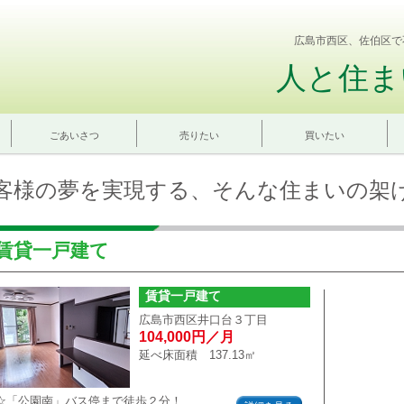
広島市西区、佐伯区で
人と住ま
ごあいさつ
売りたい
買いたい
客様の夢を実現する、そんな住まいの架
賃貸一戸建て
賃貸一戸建て
広島市西区井口台３丁目
104,000円／月
延べ床面積 137.13㎡
☆「公園南」バス停まで徒歩２分！