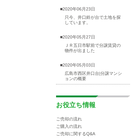
■2020年06月23日
只今、井口鈴が台で土地を探
しています。
■2020年05月27日
ＪＲ五日市駅前で分譲賃貸の
物件が出ました
■2020年05月03日
広島市西区井口台|分譲マンシ
ョンの概要
■2020年04月30日
☆海が見渡せる一戸建て（売
お役立ち情報
却物件）を募集しています！
ご売却の流れ
■2020年04月10日
ご購入の流れ
広島市西区|井口エリアの小中
ご売却に関するQ&A
学校区域