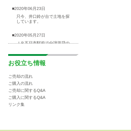
■2020年06月23日
只今、井口鈴が台で土地を探
しています。
■2020年05月27日
ＪＲ五日市駅前で分譲賃貸の
物件が出ました
■2020年05月03日
お役立ち情報
広島市西区井口台|分譲マンシ
ョンの概要
ご売却の流れ
ご購入の流れ
■2020年04月30日
ご売却に関するQ&A
☆海が見渡せる一戸建て（売
ご購入に関するQ&A
却物件）を募集しています！
リンク集
■2020年04月10日
広島市西区|井口エリアの小中
学校区域