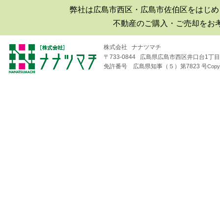
弊社は広島市西区・広島市佐伯区をはじめ
■2019年06月30日
不動産のご購入・ご売却をお
広島市西区井口|井口台|住宅|マ
ンション購入|月極駐車場
株式会社 ナナツマチ
〒733-0844 広島県広島市西区井口台1丁目1
■2018年08月04日
免許番号 広島県知事（５）第7823 号
Copy
井口台パークスクエアＡ棟
（※フジ井口店の北隣り）の
住戸が売り出されました！
■2018年04月19日
井口台で二世帯住宅を探して
います！
■2018年01月26日
広島市西区・佐伯区｜不動産
｜売却査定のことなら