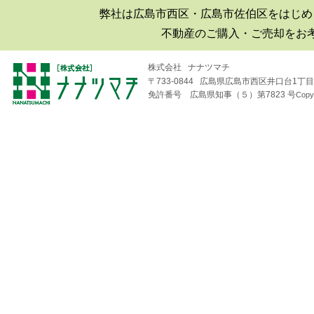
弊社は広島市西区・広島市佐伯区をはじめ
■2019年06月30日
不動産のご購入・ご売却をお
広島市西区井口|井口台|住宅|マ
ンション購入|月極駐車場
株式会社 ナナツマチ
〒733-0844 広島県広島市西区井口台1丁目1
■2018年08月04日
免許番号 広島県知事（５）第7823 号
Copy
井口台パークスクエアＡ棟
（※フジ井口店の北隣り）の
住戸が売り出されました！
■2018年04月19日
井口台で二世帯住宅を探して
います！
■2018年01月26日
広島市西区・佐伯区｜不動産
｜売却査定のことなら