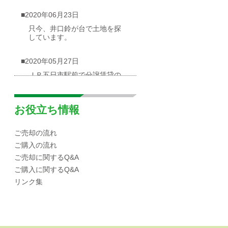
■2020年06月23日
只今、井口鈴が台で土地を探
しています。
■2020年05月27日
ＪＲ五日市駅前で分譲賃貸の
物件が出ました
■2020年05月03日
お役立ち情報
広島市西区井口台|分譲マンシ
ョンの概要
ご売却の流れ
ご購入の流れ
■2020年04月30日
ご売却に関するQ&A
☆海が見渡せる一戸建て（売
ご購入に関するQ&A
却物件）を募集しています！
リンク集
■2020年04月10日
広島市西区|井口エリアの小中
学校区域