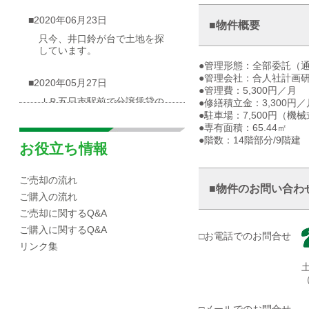
■2020年06月23日
■物件概要
只今、井口鈴が台で土地を探
しています。
●管理形態：全部委託（
●管理会社：合人社計画
■2020年05月27日
●管理費：5,300円／月
ＪＲ五日市駅前で分譲賃貸の
●修繕積立金：3,300円／
物件が出ました
●駐車場：7,500円（機
●専有面積：65.44㎡
●階数：14階部分/9階建
■2020年05月03日
お役立ち情報
広島市西区井口台|分譲マンシ
ョンの概要
ご売却の流れ
■物件のお問い合わ
ご購入の流れ
■2020年04月30日
ご売却に関するQ&A
☆海が見渡せる一戸建て（売
ご購入に関するQ&A
□お電話でのお問合せ
却物件）を募集しています！
リンク集
■2020年04月10日
広島市西区|井口エリアの小中
学校区域
□メールでのお問合せ