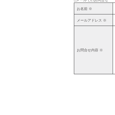
お名前 ※
■2019年06月30日
広島市西区井口|井口台|住宅|マ
メールアドレス ※
ンション購入|月極駐車場
■2018年08月04日
井口台パークスクエアＡ棟
（※フジ井口店の北隣り）の
住戸が売り出されました！
お問合せ内容 ※
■2018年04月19日
井口台で二世帯住宅を探して
います！
■2018年01月26日
広島市西区・佐伯区｜不動産
｜売却査定のことなら