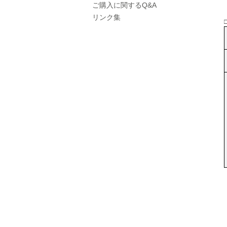
ご購入に関するQ&A
リンク集
■2019年06月30日
広島市西区井口|井口台|住宅|マ
ンション購入|月極駐車場
■2018年08月04日
井口台パークスクエアＡ棟
（※フジ井口店の北隣り）の
住戸が売り出されました！
■2018年04月19日
井口台で二世帯住宅を探して
います！
■2018年01月26日
広島市西区・佐伯区｜不動産
｜売却査定のことなら