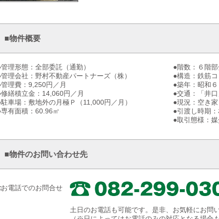
■物件概要
●管理形態：全部委託（通勤）
●階数：６階部
●管理会社：野村不動産パートナーズ（株）
●構造：鉄筋
●管理費：9,250円／月
●築年：昭和
●修繕積立金：14,060円／月
●交通：「井
●駐車場：敷地外の月極Ｐ（11,000円／月）
●現況：空き家
●専有面積：60.96㎡
●引渡し時期：
●取引態様：媒
■物件のお問い合わせ先
□お電話でのお問合せ
土日のお電話も可能です。是非、お気軽にお問
（※日によってはお電話のみの対応となる場合