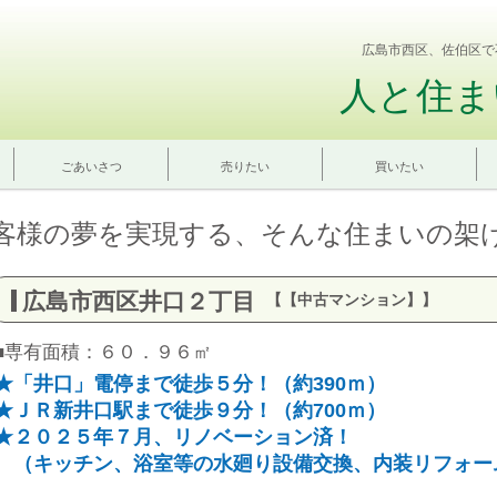
広島市西区、佐伯区で
人と住ま
ごあいさつ
売りたい
買いたい
客様の夢を実現する、そんな住まいの架
広島市西区井口２丁目
【【中古マンション】】
■専有面積：６０．９６㎡
★「井口」電停まで徒歩５分！（約390ｍ）
★ＪＲ新井口駅まで徒歩９分！（約700ｍ）
★２０２５年７月、リノベーション済！
（キッチン、浴室等の水廻り設備交換、内装リフォー