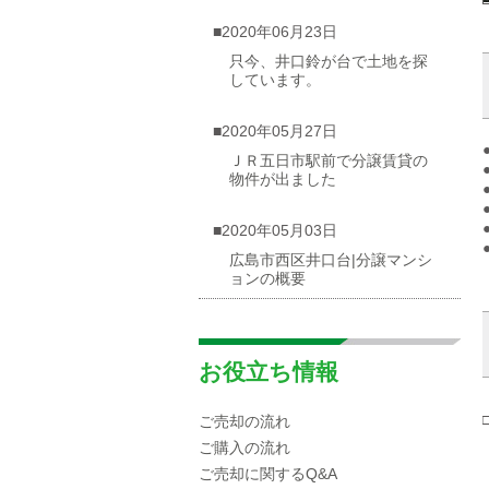
■2020年06月23日
只今、井口鈴が台で土地を探
しています。
■2020年05月27日
ＪＲ五日市駅前で分譲賃貸の
物件が出ました
■2020年05月03日
広島市西区井口台|分譲マンシ
ョンの概要
■2020年04月30日
☆海が見渡せる一戸建て（売
お役立ち情報
却物件）を募集しています！
ご売却の流れ
■2020年04月10日
ご購入の流れ
広島市西区|井口エリアの小中
ご売却に関するQ&A
学校区域