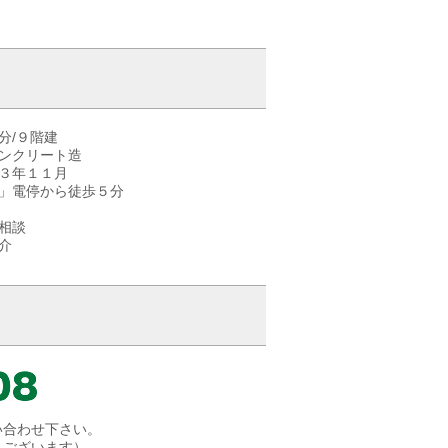
分/９階建
コンクリート造
６３年１１月
口」電停から徒歩５分
相談
介
い合わせ下さい。
もございます）