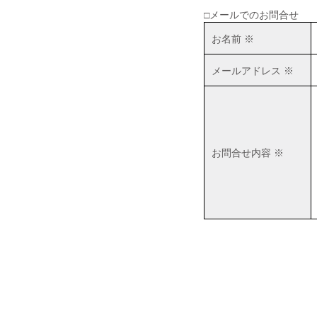
□メールでのお問合せ
■2019年06月30日
お名前 ※
広島市西区井口|井口台|住宅|マ
ンション購入|月極駐車場
メールアドレス ※
■2018年08月04日
井口台パークスクエアＡ棟
（※フジ井口店の北隣り）の
住戸が売り出されました！
お問合せ内容 ※
■2018年04月19日
井口台で二世帯住宅を探して
います！
■2018年01月26日
広島市西区・佐伯区｜不動産
｜売却査定のことなら