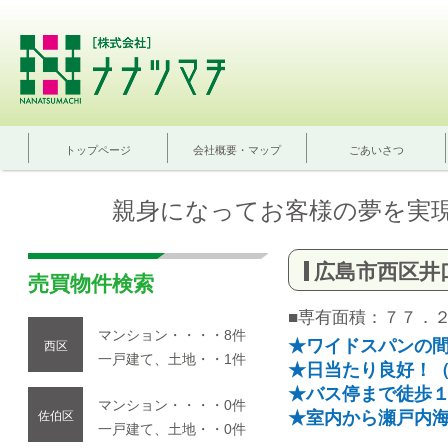
トップページ
会社概要・マップ
ごあいさつ
親身になってお客様の夢を実
広島市西区井
売買物件検索
■専有面積：７７．
マンション・・・・8件
★ワイドスパンの
西区
一戸建て、土地・・1件
★日当たり良好！
★バス停まで徒歩
マンション・・・・0件
★室内から瀬戸内
佐伯区
一戸建て、土地・・0件