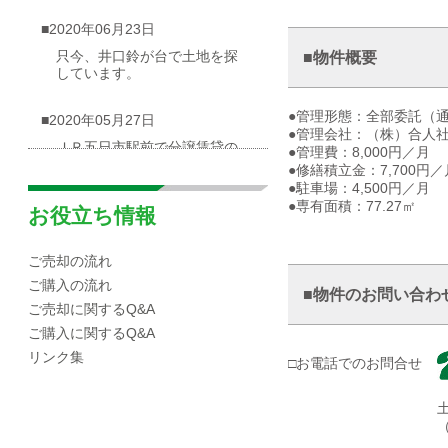
■2020年06月23日
只今、井口鈴が台で土地を探
■物件概要
しています。
●管理形態：全部委託（
■2020年05月27日
●管理会社：（株）合人
ＪＲ五日市駅前で分譲賃貸の
●管理費：8,000円／月
物件が出ました
●修繕積立金：7,700円／
●駐車場：4,500円／月
●専有面積：77.27㎡
■2020年05月03日
お役立ち情報
広島市西区井口台|分譲マンシ
ョンの概要
ご売却の流れ
ご購入の流れ
■物件のお問い合わ
■2020年04月30日
ご売却に関するQ&A
☆海が見渡せる一戸建て（売
ご購入に関するQ&A
却物件）を募集しています！
リンク集
□お電話でのお問合せ
■2020年04月10日
広島市西区|井口エリアの小中
学校区域