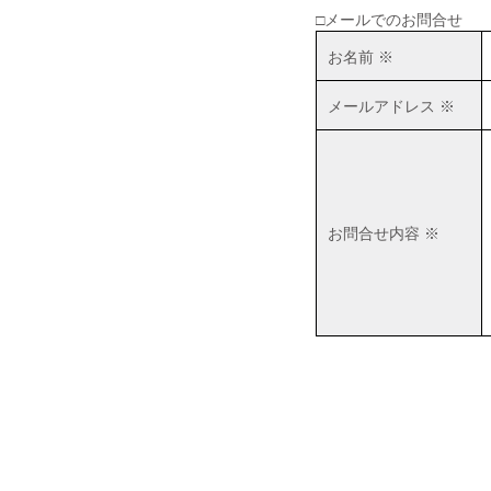
□メールでのお問合せ
■2019年06月30日
お名前 ※
広島市西区井口|井口台|住宅|マ
ンション購入|月極駐車場
メールアドレス ※
■2018年08月04日
井口台パークスクエアＡ棟
（※フジ井口店の北隣り）の
住戸が売り出されました！
お問合せ内容 ※
■2018年04月19日
井口台で二世帯住宅を探して
います！
■2018年01月26日
広島市西区・佐伯区｜不動産
｜売却査定のことなら