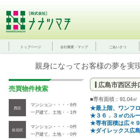
トップページ
会社概要・マップ
ごあいさつ
親身になってお客様の夢を実
広島市西区井
売買物件検索
■専有面積：91.04㎡
マンション・・・・8件
★最上階、ワンフ
西区
一戸建て、土地・・1件
★３６．３㎡のル
★専有面積は広々
マンション・・・・0件
★ダイレックス広島
佐伯区
一戸建て、土地・・0件