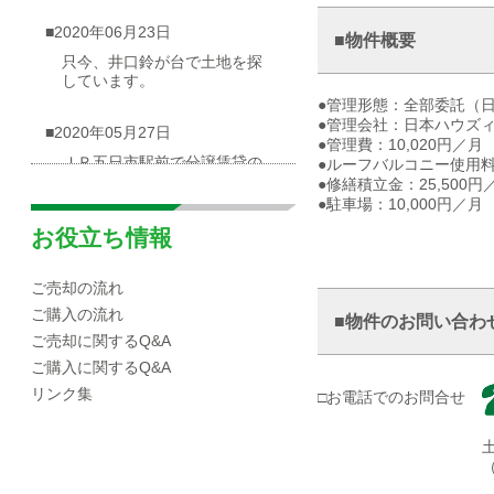
■2020年06月23日
■物件概要
只今、井口鈴が台で土地を探
しています。
●管理形態：全部委託（
●管理会社：日本ハウズ
■2020年05月27日
●管理費：10,020円／月
ＪＲ五日市駅前で分譲賃貸の
●ルーフバルコニー使用料
物件が出ました
●修繕積立金：25,500円
●駐車場：10,000円／月
■2020年05月03日
お役立ち情報
広島市西区井口台|分譲マンシ
ョンの概要
ご売却の流れ
ご購入の流れ
■物件のお問い合わ
■2020年04月30日
ご売却に関するQ&A
☆海が見渡せる一戸建て（売
ご購入に関するQ&A
却物件）を募集しています！
リンク集
□お電話でのお問合せ
■2020年04月10日
広島市西区|井口エリアの小中
学校区域